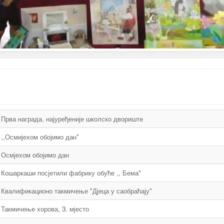
Прва награда, најуређеније школско двориште
,,Осмијехом обојимо дан"
Осмјехом обојимо дан
Кошаркаши посјетили фабрику обуће ,, Бема"
Квалификационо такмичење "Дјеца у саобраћају"
Такмичење хорова, 3. мјесто