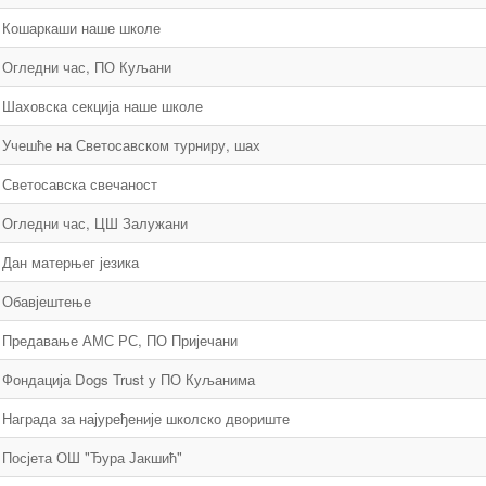
Кошаркаши наше школе
Огледни час, ПО Куљани
Шаховска секција наше школе
Учешће на Светосавском турниру, шах
Светосавска свечаност
Огледни час, ЦШ Залужани
Дан матерњег језика
Обавјештење
Предавање АМС РС, ПО Пријечани
Фондација Dogs Trust у ПО Куљанима
Награда за најуређеније школско двориште
Посјета ОШ "Ђура Јакшић"