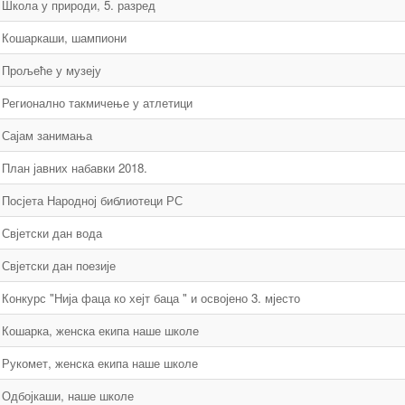
Школа у природи, 5. разред
Кошаркаши, шампиони
Прољеће у музеју
Регионално такмичење у атлетици
Сајам занимања
План јавних набавки 2018.
Посјета Народној библиотеци РС
Свјетски дан вода
Свјетски дан поезије
Конкурс "Нија фаца ко хејт баца " и освојено 3. мјесто
Кошарка, женска екипа наше школе
Рукомет, женска екипа наше школе
Одбојкаши, наше школе