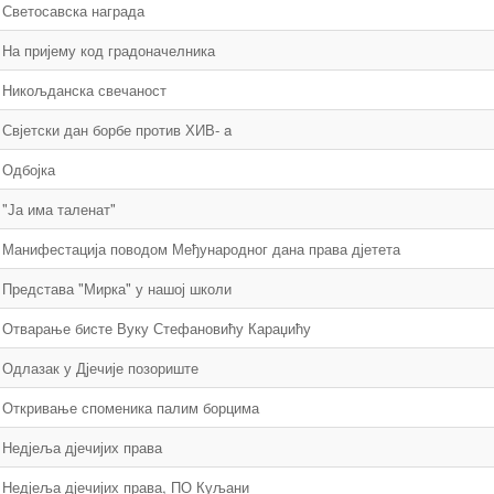
Светосавска награда
На пријему код градоначелника
Никољданска свечаност
Свјетски дан борбе против ХИВ- a
Одбојка
"Ја има таленат"
Манифестација поводом Међународног дана права дјетета
Представа "Мирка" у нашој школи
Отварање бисте Вуку Стефановићу Караџићу
Одлазак у Дјечије позориште
Откривање споменика палим борцима
Недјеља дјечијих права
Недјеља дјечијих права, ПО Куљани