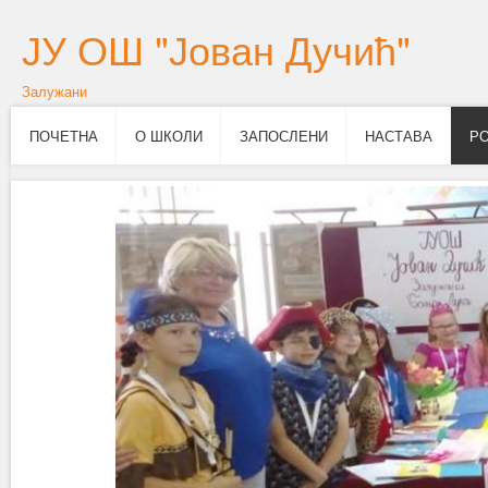
ЈУ ОШ "Јован Дучић"
Залужани
ПОЧЕТНА
О ШКОЛИ
ЗАПОСЛЕНИ
НАСТАВА
Р