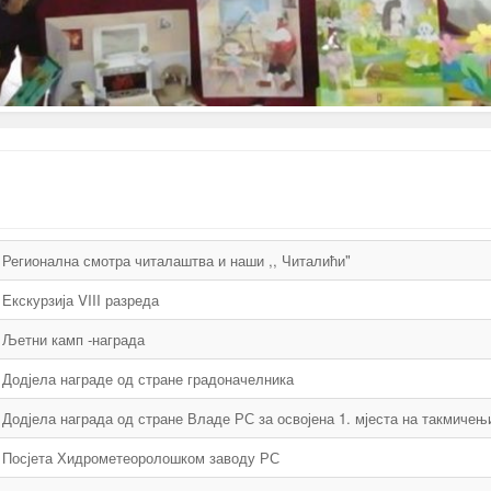
Регионална смотра читалаштва и наши ,, Читалићи"
Екскурзија VIII разреда
Љетни камп -награда
Додјела награде од стране градоначелника
Додјела награда од стране Владе РС за освојена 1. мјеста на такмиче
Посјета Хидрометеоролошком заводу РС