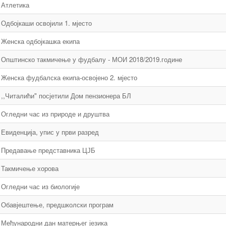
Атлетика
Одбојкаши освојили 1. мјесто
Женска одбојкашка екипа
Општинско такмичење у фудбалу - МОИ 2018/2019.године
Женска фудбалска екипа-освојено 2. мјесто
,,Читалићи" посјетили Дом пензионера БЛ
Огледни час из природе и друштва
Евиденција, упис у први разред
Предавање представника ЦЈБ
Такмичење хорова
Огледни час из биологије
Обавјештење, предшколски програм
Међународни дан матерњег језика