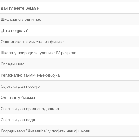
Дан планете Земље
Школски огледни час
,,Еко недјеља"
Општинско такмичење из физике
Школа у природи за ученике IV разреда
Огледни час
Регионално такмичење-одбојка
Свјетски дан поезије
Одлазак у биоскоп
Свјетски дан оралног здравља
Свјетски дан вода
Координатор "Читалића" у посјети нашој школи