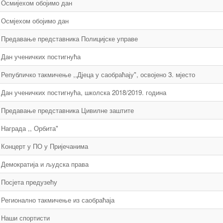
Осмијехом обојимо дан
Осмјехом обојимо дан
Предавање представника Полицијске управе
Дан ученичких постигнућа
Републичко такмичење ,,Дјеца у саобраћају", освојено 3. мјесто
Дан ученичких постигнућа, школска 2018/2019. година
Предавање представника Цивилне заштите
Награда ,, Орбита"
Концерт у ПО у Пријечанима
Демократија и људска права
Посјета предузећу
Регионално такмичење из саобраћаја
Наши спортисти