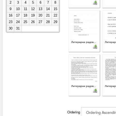
2
3
4
5
6
7
8
9
10
11
12
13
14
15
16
17
18
19
20
21
22
23
24
25
26
27
28
29
30
31
Литерарни радов...
Литерарн
Литерарни радов...
Литерарн
Ordering