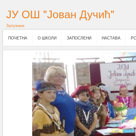
ЈУ ОШ "Јован Дучић"
Залужани
ПОЧЕТНА
О ШКОЛИ
ЗАПОСЛЕНИ
НАСТАВА
Р