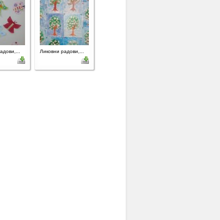
адови,...
Ликовни радови,...