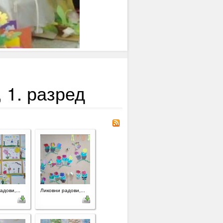
 1. разред
адови,...
Ликовни радови,...