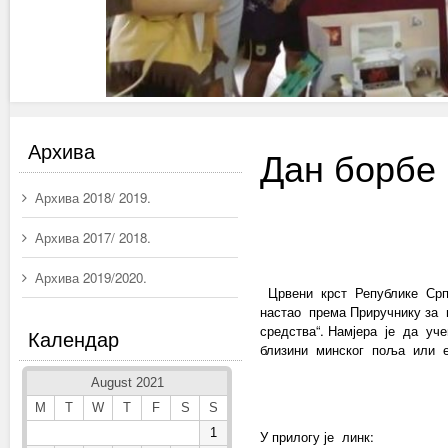
Архива
Дан борбе
Архива 2018/ 2019.
Архива 2017/ 2018.
Архива 2019/2020.
Црвени крст Републике Српс
настао према Приручнику за
средства“. Намјера је да уч
Календар
близини минског поља или е
August 2021
M
T
W
T
F
S
S
1
У прилогу је линк: