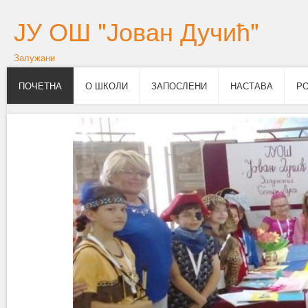
ЈУ ОШ "Јован Дучић"
Залужани
ПОЧЕТНА
О ШКОЛИ
ЗАПОСЛЕНИ
НАСТАВА
Р